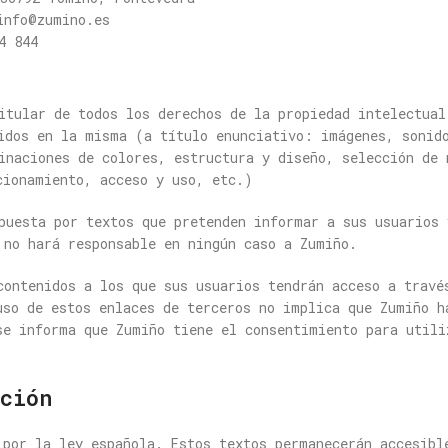
info@zumino.es
4 844
itular de todos los derechos de la propiedad intelectual
idos en la misma (a título enunciativo: imágenes, sonid
inaciones de colores, estructura y diseño, selección de 
cionamiento, acceso y uso, etc.)
puesta por textos que pretenden informar a sus usuarios 
 no hará responsable en ningún caso a Zumiño.
contenidos a los que sus usuarios tendrán acceso a travé
uso de estos enlaces de terceros no implica que Zumiño h
se informa que Zumiño tiene el consentimiento para utili
ción
 por la ley española. Estos textos permanecerán accesibl