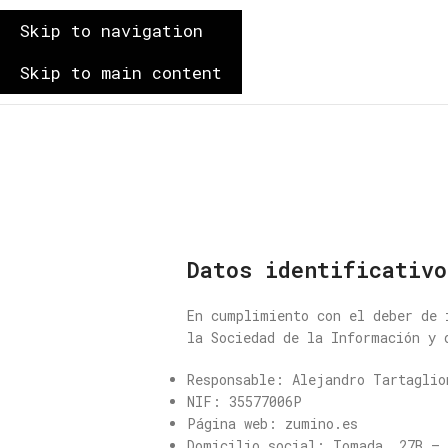
Skip to navigation
ZUMIÑO
Skip to main content
Datos identificativo
En cumplimiento con el deber de 
la Sociedad de la Información y 
Responsable: Alejandro Tartaglio
NIF: 35577006P
Página web: zumino.es
Domicilio social: Tomada, 27B – 